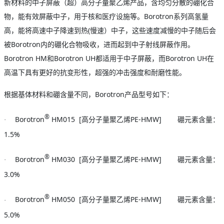
新材料的中子屏蔽（超）高分子量聚乙烯产品，含均匀分散的硼化合
Borotron
物，能有效屏蔽中子，用于核和医疗设施等。
系列高氢量
(
高，能将高速中子降速到热
慢速）中子，这些速度减慢的中子随后会
Borotron
被
内的硼化合物吸收，进而起到中子射线屏蔽作用。
Borotron HM
Borotron UH
Borotron UH
和
都适用于中子屏蔽，而
在
高温下具有更好的抗变形性，超强的冲击强度和耐磨性能。
Borotron
根据基体材料和硼含量不同，
产品型号如下：
®
Borotron
HM015 [
PE-HMW]
·
高分子量聚乙烯
硼元素含量：
1.5%
®
Borotron
HM030 [
PE-HMW]
·
高分子量聚乙烯
硼元素含量：
3.0%
®
Borotron
HM050 [
PE-HMW]
·
高分子量聚乙烯
硼元素含量：
5.0%