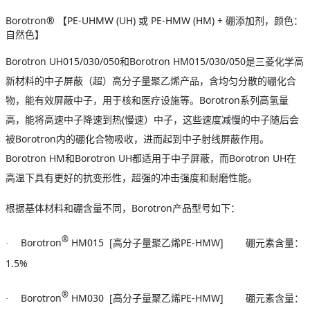
Borotron®
PE-UHMW (UH)
PE-HMW (HM) +
【
或
硼添加剂，颜色：
自然色】
Borotron UH015/030/050
Borotron HM015/030/050
和
是三菱化学高
新材料的中子屏蔽（超）高分子量聚乙烯产品，含均匀分散的硼化合
Borotron
物，能有效屏蔽中子，用于核和医疗设施等。
系列高氢量
(
高，能将高速中子降速到热
慢速）中子，这些速度减慢的中子随后会
Borotron
被
内的硼化合物吸收，进而起到中子射线屏蔽作用。
Borotron HM
Borotron UH
Borotron UH
和
都适用于中子屏蔽，而
在
高温下具有更好的抗变形性，超强的冲击强度和耐磨性能。
Borotron
根据基体材料和硼含量不同，
产品型号如下：
®
Borotron
HM015 [
PE-HMW]
·
高分子量聚乙烯
硼元素含量：
1.5%
®
Borotron
HM030 [
PE-HMW]
·
高分子量聚乙烯
硼元素含量：