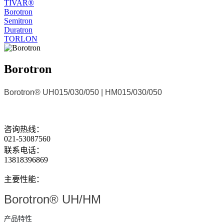
TIVAR®
Borotron
Semitron
Duratron
TORLON
Borotron
Borotron® UH015/030/050 | HM015/030/050
咨询热线：
021-53087560
联系电话：
13818396869
主要性能：
Borotron® UH/HM
产品特性