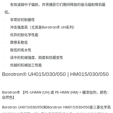
·
有效减弱中子辐射，并将捕获它们期间释放的伽马辐射降到最
低。
·
非常好的耐磨性
Borotron® UH
·
冲击强度高（尤其是
系列）
·
优异的耐化学性能
·
摩擦系数低
·
极低的吸水性
·
适中的机械强度、刚度和抗蠕变性
·
优越的机械加工性能
Borotron® UH015/030/050 | HM015/030/050
Borotron®
PE-UHMW (UH)
PE-HMW (HM) +
【
或
硼添加剂，颜色：
自然色】
Borotron UH015/030/050
Borotron HM015/030/050
和
是三菱化学高