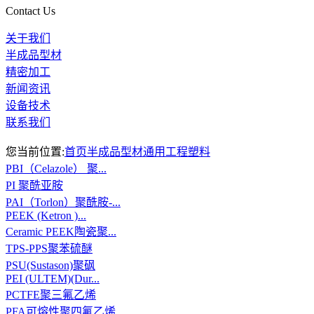
Contact Us
关于我们
半成品型材
精密加工
新闻资讯
设备技术
联系我们
您当前位置:
首页
半成品型材
通用工程塑料
PBI（Celazole） 聚...
PI 聚酰亚胺
PAI（Torlon）聚酰胺-...
PEEK (Ketron )...
Ceramic PEEK陶瓷聚...
TPS-PPS聚苯硫醚
PSU(Sustason)聚砜
PEI (ULTEM)(Dur...
PCTFE聚三氟乙烯
PFA可熔性聚四氟乙烯