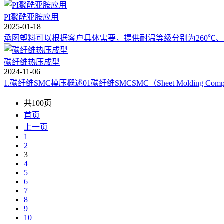
PI聚酰亚胺应用
2025-01-18
承图塑料可以根据客户具体需要，提供耐温等级分别为260℃、3
碳纤维热压成型
2024-11-06
1.碳纤维SMC模压概述01碳纤维SMCSMC（Sheet Molding Comp
共100页
首页
上一页
1
2
3
4
5
6
7
8
9
10