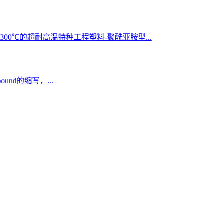
00℃的超耐高温特种工程塑料-聚酰亚胺型...
ound的缩写，...