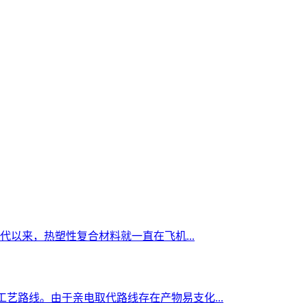
年代以来，热塑性复合材料就一直在飞机...
工艺路线。由于亲电取代路线存在产物易支化...