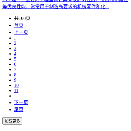
等优良性能，常常用于制造高要求的机械零件和化...
共100页
首页
上一页
...
2
3
4
5
6
7
8
9
10
11
...
下一页
尾页