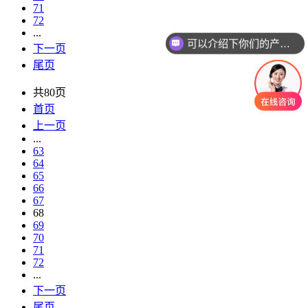
71
72
...
可以介绍下你们的产品么
下一页
尾页
共80页
首页
上一页
...
63
64
65
66
67
68
69
70
71
72
...
下一页
尾页