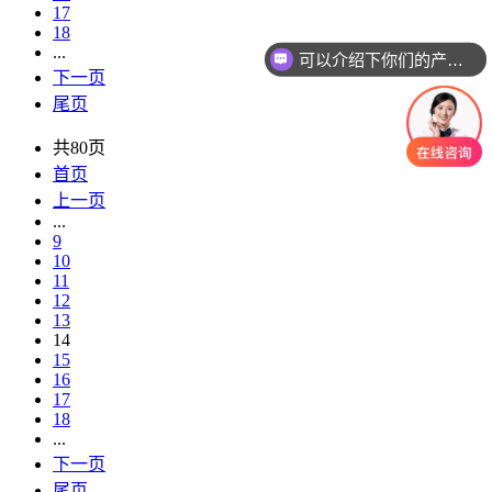
17
18
...
可以介绍下你们的产品么
下一页
尾页
共80页
首页
上一页
...
9
10
11
12
13
14
15
16
17
18
...
下一页
尾页