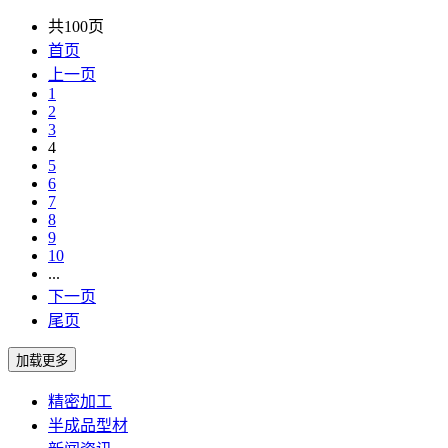
共100页
首页
上一页
1
2
3
4
5
6
7
8
9
10
...
下一页
尾页
精密加工
半成品型材