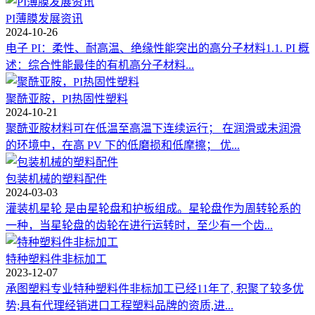
PI薄膜发展资讯
2024-10-26
电子 PI：柔性、耐高温、绝缘性能突出的高分子材料1.1. PI 概
述：综合性能最佳的有机高分子材料...
聚酰亚胺，PI热固性塑料
2024-10-21
聚酰亚胺材料可在低温至高温下连续运行； 在润滑或未润滑
的环境中，在高 PV 下的低磨损和低摩擦； 优...
包装机械的塑料配件
2024-03-03
灌装机星轮 是由星轮盘和护板组成。星轮盘作为周转轮系的
一种，当星轮盘的齿轮在进行运转时，至少有一个齿...
特种塑料件非标加工
2023-12-07
承图塑料专业特种塑料件非标加工已经11年了, 积聚了较多优
势;具有代理经销进口工程塑料品牌的资质,进...