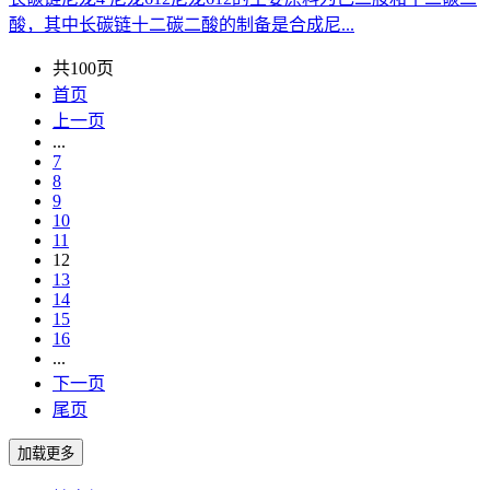
酸，其中长碳链十二碳二酸的制备是合成尼...
共100页
首页
上一页
...
7
8
9
10
11
12
13
14
15
16
...
下一页
尾页