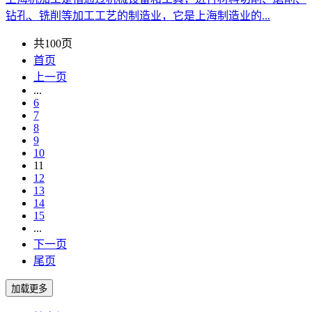
钻孔、铣削等加工工艺的制造业，它是上海制造业的...
共100页
首页
上一页
...
6
7
8
9
10
11
12
13
14
15
...
下一页
尾页