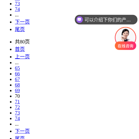
73
74
...
可以介绍下你们的产品么
下一页
尾页
共80页
首页
上一页
...
65
66
67
68
69
70
71
72
73
74
...
下一页
尾页