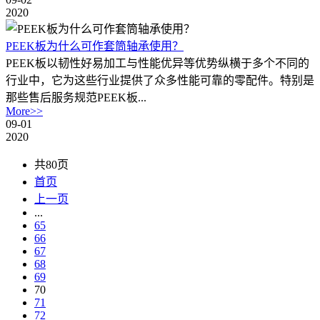
2020
PEEK板为什么可作套筒轴承使用？
PEEK板以韧性好易加工与性能优异等优势纵横于多个不同的
行业中，它为这些行业提供了众多性能可靠的零配件。特别是
那些售后服务规范PEEK板...
More>>
09-01
2020
共80页
首页
上一页
...
65
66
67
68
69
70
71
72